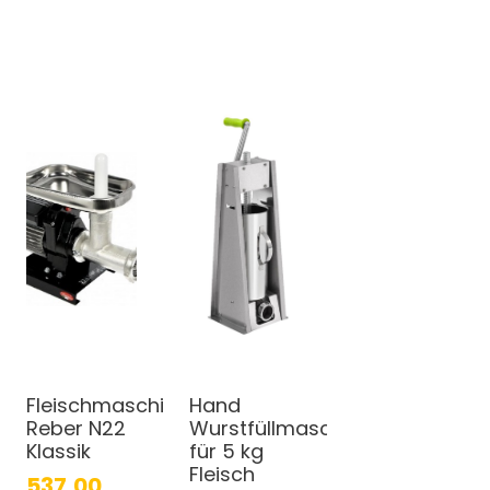
Fleischmaschine
Hand
Reber N22
Wurstfüllmaschine
Klassik
für 5 kg
Fleisch
537,00